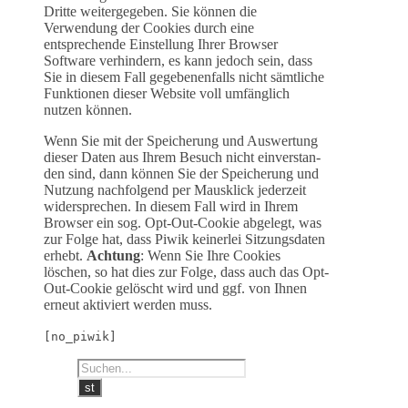
Dritte weitergegeben. Sie können die
Verwendung der Cookies durch eine
entsprechende Einstellung Ihrer Browser
Software verhindern, es kann jedoch sein, dass
Sie in diesem Fall gegebenenfalls nicht sämtliche
Funktionen dieser Website voll umfänglich
nutzen können.
Wenn Sie mit der Spei­che­rung und Aus­wer­tung
die­ser Daten aus Ihrem Besuch nicht ein­ver­stan­
den sind, dann kön­nen Sie der Spei­che­rung und
Nut­zung nachfolgend per Maus­klick jederzeit
wider­spre­chen. In diesem Fall wird in Ihrem
Browser ein sog. Opt-Out-Cookie abgelegt, was
zur Folge hat, dass Piwik kei­ner­lei Sit­zungs­da­ten
erhebt.
Achtung
: Wenn Sie Ihre Cookies
löschen, so hat dies zur Folge, dass auch das Opt-
Out-Cookie gelöscht wird und ggf. von Ihnen
erneut aktiviert werden muss.
[no_piwik]